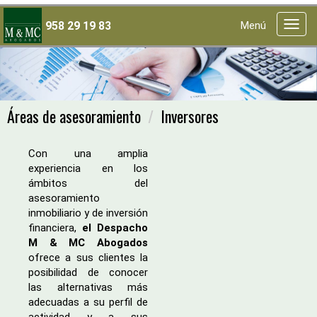
958 29 19 83
Menú
Menú
princi
Áreas de asesoramiento
Inversores
Con una amplia
experiencia en los
ámbitos del
asesoramiento
inmobiliario y de inversión
financiera,
el Despacho
M & MC Abogados
ofrece a sus clientes la
posibilidad de conocer
las alternativas más
adecuadas a su perfil de
actividad y a sus